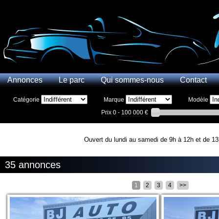
Annonces
Le parc
Qui sommes-nous
Contact
Catégorie
Marque
Modèle
Prix
0 - 100 000 €
Ouvert du lundi au samedi de 9h à 12h et de 13
35 annonces
1
2
3
4
>>