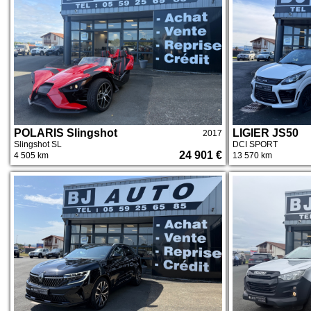
POLARIS Slingshot
LIGIER JS50
2017
Slingshot SL
DCI SPORT
24 901 €
4 505 km
13 570 km