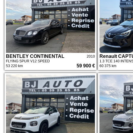
BENTLEY CONTINENTAL
Renault CAPTU
2010
FLYING SPUR V12 SPEED
1.3 TCE 140 INTEN
59 900 €
53 220 km
60 375 km