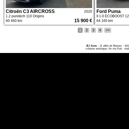
Citroën C3 AIRCROSS
Ford Puma
2020
1.2 puretech 110 Origins
II 1.0 ECOBOOST 1
15 900 €
60 460 km
64 160 km
1
2
3
4
>>
BJ Auto
-
11 allée de Biarnes
- 64
création artistique:
for ma Pub
- réal