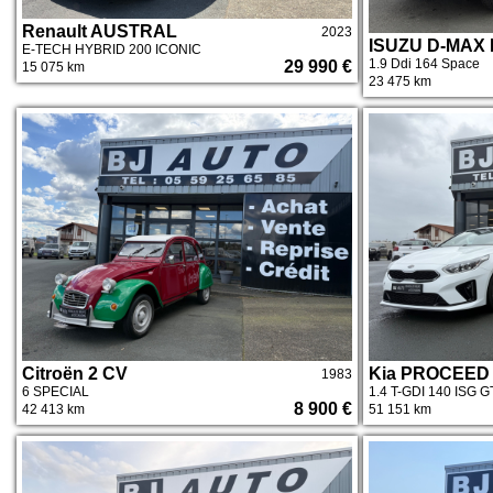
Renault AUSTRAL
2023
ISUZU D-MAX I
E-TECH HYBRID 200 ICONIC
1.9 Ddi 164 Space
29 990 €
15 075 km
23 475 km
Citroën 2 CV
Kia PROCEED I
1983
6 SPECIAL
1.4 T-GDI 140 ISG
8 900 €
42 413 km
51 151 km